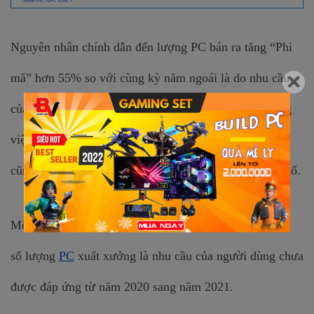
Nguyên nhân chính dẫn đến lượng PC bán ra tăng “Phi 
mã” hơn 55% so với cùng kỳ năm ngoái là do nhu cầu 
của người dùng tăng cao trong thời kỳ dịch bệnh, công 
việc hoàn toàn phải xử lý online. Nhu cầu về Laptop 
cũng tăng rất cao trong giai đoạn dịch covid-19 bùng nổ.
Một nguyên nhân nữa tác động đến sự tăng trưởng của 
số lượng 
PC
 xuất xưởng là nhu cầu của người dùng chưa 
được đáp ứng từ năm 2020 sang năm 2021.