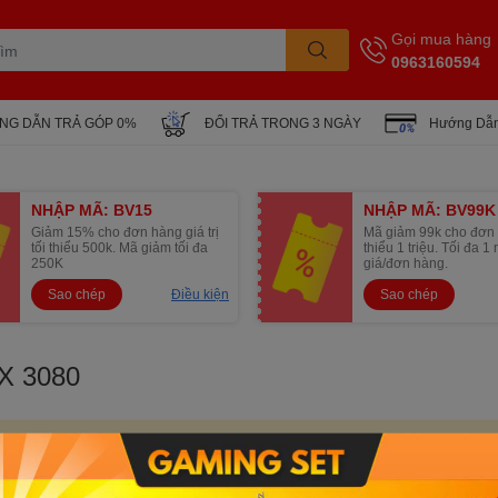
Gọi mua hàng
0963160594
NG DẪN TRẢ GÓP 0%
ĐỔI TRẢ TRONG 3 NGÀY
Hướng Dẫn
NHẬP MÃ: BV15
NHẬP MÃ: BV99K
Giảm 15% cho đơn hàng giá trị
Mã giảm 99k cho đơn 
tối thiểu 500k. Mã giảm tối đa
thiểu 1 triệu. Tối đa 
250K
giá/đơn hàng.
Sao chép
Điều kiện
Sao chép
X 3080
 được cập nhật.