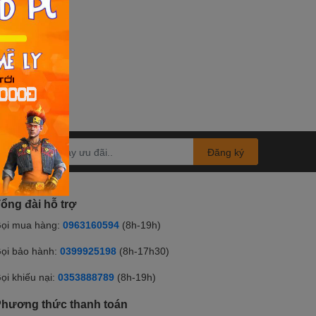
Đăng ký
ổng đài hỗ trợ
ọi mua hàng:
0963160594
(8h-19h)
ọi bảo hành:
0399925198
(8h-17h30)
ọi khiếu nại:
0353888789
(8h-19h)
hương thức thanh toán