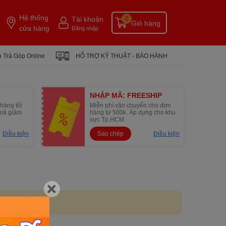
Hệ thống
Tài khoản
0
Giỏ hàng
cửa hàng
Đăng nhập
 Trả Góp Online
HỖ TRỢ KỸ THUẬT - BẢO HÀNH
NHẬP MÃ: FREESHIP
hàng tối
Miễn phí vận chuyển cho đơn
1 mã giảm
hàng từ 500k. Áp dụng cho khu
vực Tp.HCM
Điều kiện
Sao chép
Điều kiện