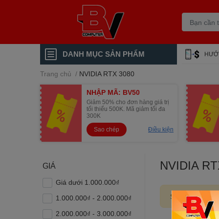
DANH MỤC SẢN PHẨM
HƯỚ
Trang chủ
/
NVIDIA RTX 3080
NHẬP MÃ: BV50
Giảm 50% cho đơn hàng giá trị
tối thiểu 500K. Mã giảm tối đa
300K
Sao chép
Điều kiện
NVIDIA RT
GIÁ
Giá dưới 1.000.000₫
Sản phẩm đang
1.000.000₫ - 2.000.000₫
2.000.000₫ - 3.000.000₫