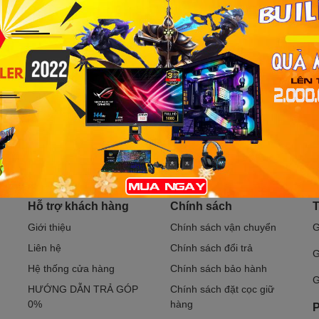
Bạn muốn nhận khuyến mãi đặc biệt?
Đăng ký ngay.
Hỗ trợ khách hàng
Chính sách
T
Giới thiệu
Chính sách vận chuyển
G
Liên hệ
Chính sách đổi trả
G
Hệ thống cửa hàng
Chính sách bảo hành
G
HƯỚNG DẪN TRẢ GÓP
Chính sách đặt cọc giữ
0%
hàng
P