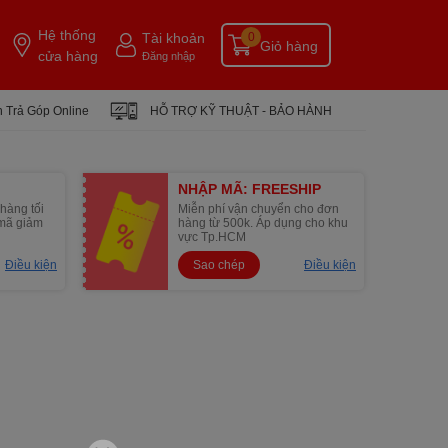
Hệ thống
Tài khoản
0
Giỏ hàng
cửa hàng
Đăng nhập
 Trả Góp Online
HỖ TRỢ KỸ THUẬT - BẢO HÀNH
NHẬP MÃ: FREESHIP
hàng tối
Miễn phí vận chuyển cho đơn
1 mã giảm
hàng từ 500k. Áp dụng cho khu
vực Tp.HCM
Điều kiện
Sao chép
Điều kiện