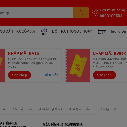
Gọi mua hàng
0963160594
NG DẪN TRẢ GÓP 0%
ĐỔI TRẢ TRONG 3 NGÀY
Hướng Dẫn
NHẬP MÃ: BV15
NHẬP MÃ: BV99K
Giảm 15% cho đơn hàng giá trị
Mã giảm 99k cho đơn 
tối thiểu 500k. Mã giảm tối đa
thiểu 1 triệu. Tối đa 
250K
giá/đơn hàng.
Sao chép
Điều kiện
Sao chép
→ Z
Tên Z → A
Giá tăng dần
Giá giảm dần
Hàng mới