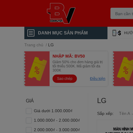
DANH MỤC SẢN PHẨM
HƯỚ
Trang chủ
/
LG
NHẬP MÃ: BV50
Giảm 50% cho đơn hàng giá trị
tối thiểu 500K. Mã giảm tối đa
300K
Sao chép
Điều kiện
LG
GIÁ
Giá dưới 1.000.000₫
Sắp xếp:
Tên A 
1.000.000₫ - 2.000.000₫
2.000.000₫ - 3.000.000₫