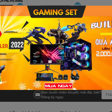
nh LG
Màn hình máy tính LG
ch FHD IPS
24MP60G-B 23.8 inch FHD IPS
3.590.000₫
4.550.000₫
%
-22%
Bạn muốn nhận khuyến mãi đặc biệt?
Đăng ký ngay.