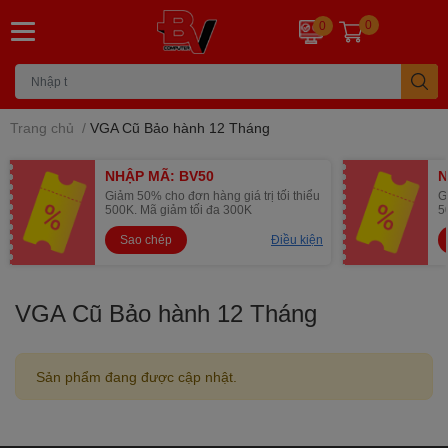
0
0
Trang chủ
/
VGA Cũ Bảo hành 12 Tháng
NHẬP MÃ: BV50
N
Giảm 50% cho đơn hàng giá trị tối thiểu
G
500K. Mã giảm tối đa 300K
5
Sao chép
Điều kiện
VGA Cũ Bảo hành 12 Tháng
Sản phẩm đang được cập nhật.