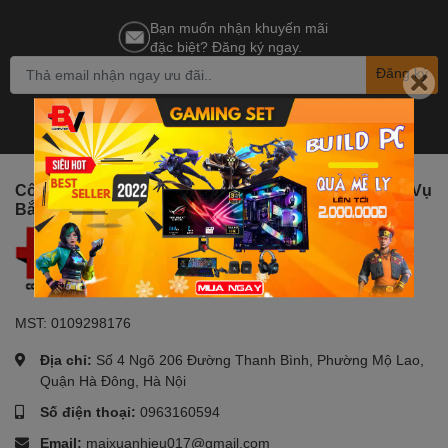
Bạn muốn nhận khuyến mãi
đặc biệt? Đăng ký ngay.
Đăng ký
Công Ty TNHH Đầu Tư Phát Triển Thương Mại Dịch Vụ
Bắc Việt
MST: 0109298176
Địa chỉ:
Số 4 Ngõ 206 Đường Thanh Bình, Phường Mộ Lao,
Quận Hà Đông, Hà Nội
Số điện thoại:
0963160594
Email:
maixuanhieu017@gmail.com