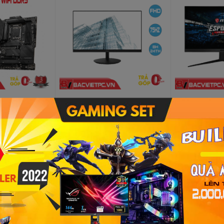
MAG Z690
Màn hình máy tính MSI PRO
Màn hình MSI
I DDR5
MP242 23.8 inch FHD IPS
(23.8inch/FHD
0nits/HDMI+DP
3.190.000₫
4.259.000₫
3.990.000₫
5.299.000₫
-21%
-