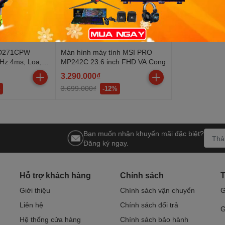
MD271CPW
Màn hình máy tính MSI PRO
Hz 4ms, Loa,
MP242C 23.6 inch FHD VA Cong
3.290.000₫
3.699.000₫
%
-12%
Bạn muốn nhận khuyến mãi đặc biệt?
Đăng ký ngay.
Hỗ trợ khách hàng
Chính sách
T
Giới thiệu
Chính sách vận chuyển
G
Liên hệ
Chính sách đổi trả
G
Hệ thống cửa hàng
Chính sách bảo hành