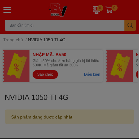
0
0
Trang chủ
/
NVIDIA 1050 TI 4G
NHẬP MÃ: BV50
N
Giảm 50% cho đơn hàng giá trị tối thiểu
G
500K. Mã giảm tối đa 300K
5
Sao chép
Điều kiện
NVIDIA 1050 TI 4G
Sản phẩm đang được cập nhật.