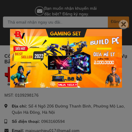
Bạn muốn nhận khuyến mãi
đặc biệt? Đăng ký ngay.
Đăng ký
Công Ty TNHH Đầu Tư Phát Triển Thương Mại Dịch Vụ
Bắc Việt
MST: 0109298176
Địa chỉ:
Số 4 Ngõ 206 Đường Thanh Bình, Phường Mộ Lao,
Quận Hà Đông, Hà Nội
Số điện thoại:
0963160594
Email:
maixuanhieu017@gmail.com