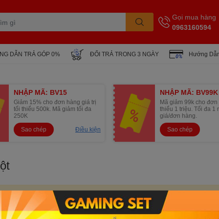
Gọi mua hàng
0963160594
NG DẪN TRẢ GÓP 0%
ĐỔI TRẢ TRONG 3 NGÀY
Hướng Dẫn
NHẬP MÃ: BV15
NHẬP MÃ: BV99K
Giảm 15% cho đơn hàng giá trị
Mã giảm 99k cho đơn 
tối thiểu 500k. Mã giảm tối đa
thiểu 1 triệu. Tối đa 
250K
giá/đơn hàng.
Sao chép
Điều kiện
Sao chép
ột
 được cập nhật.