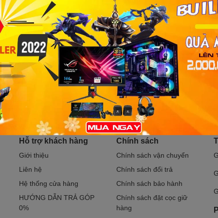
Bạn muốn nhận khuyến mãi đặc biệt?
Đăng ký ngay.
Hỗ trợ khách hàng
Chính sách
T
Giới thiệu
Chính sách vận chuyển
G
Liên hệ
Chính sách đổi trả
G
Hệ thống cửa hàng
Chính sách bảo hành
G
HƯỚNG DẪN TRẢ GÓP
Chính sách đặt cọc giữ
0%
hàng
P