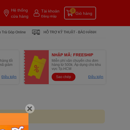
Hệ thống
Tài khoản
0
Giỏ hàng
cửa hàng
Đăng nhập
 Trả Góp Online
HỖ TRỢ KỸ THUẬT - BẢO HÀNH
NHẬP MÃ: FREESHIP
hàng tối
Miễn phí vận chuyển cho đơn
1 mã giảm
hàng từ 500k. Áp dụng cho khu
vực Tp.HCM
Điều kiện
Sao chép
Điều kiện