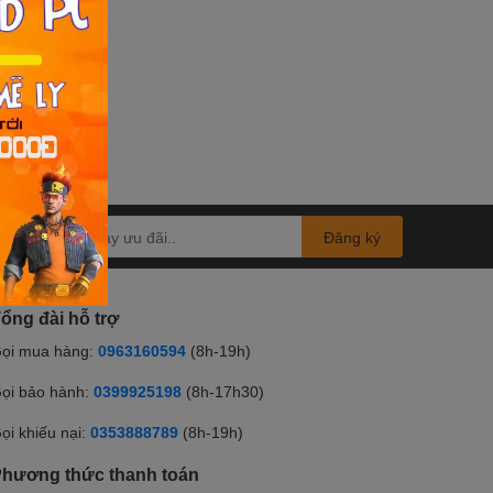
Đăng ký
ổng đài hỗ trợ
ọi mua hàng:
0963160594
(8h-19h)
ọi bảo hành:
0399925198
(8h-17h30)
ọi khiếu nại:
0353888789
(8h-19h)
hương thức thanh toán