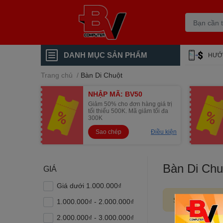
DANH MỤC SẢN PHẨM
HƯỚ
Trang chủ
/
Bàn Di Chuột
NHẬP MÃ: BV50
Giảm 50% cho đơn hàng giá trị
tối thiểu 500K. Mã giảm tối đa
300K
Sao chép
Điều kiện
Bàn Di Chu
GIÁ
Giá dưới 1.000.000₫
Sản phẩm đang
1.000.000₫ - 2.000.000₫
2.000.000₫ - 3.000.000₫