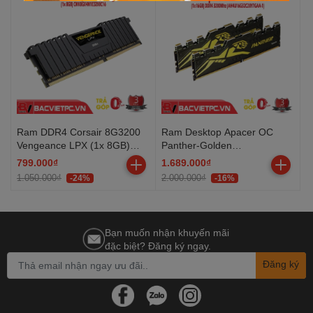
Ram DDR4 Corsair 8G3200
Ram Desktop Apacer OC
Vengeance LPX (1x 8GB)
Panther-Golden
CMK8GX4M1E3200C16
(AH4U16G32C28Y7GAA-1)
799.000₫
1.689.000₫
16GB (1x16GB) DDR4
1.050.000₫
2.000.000₫
-24%
-16%
3200Mhz
Bạn muốn nhận khuyến mãi
đặc biệt? Đăng ký ngay.
Đăng ký