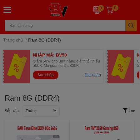
0
0
Trang chủ
/
Ram 8G (DDR4)
NHẬP MÃ: BV50
N
Giảm 50% cho đơn hàng giá trị tối thiểu
G
500K. Mã giảm tối đa 300K
5
Sao chép
Điều kiện
Ram 8G (DDR4)
Sắp xếp:
Thứ tự
Lọc