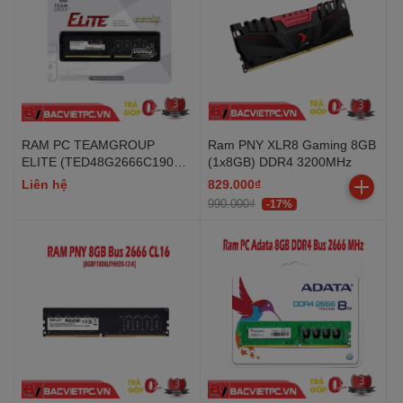
RAM PC TEAMGROUP
Ram PNY XLR8 Gaming 8GB
ELITE (TED48G2666C1902)
(1x8GB) DDR4 3200MHz
8GB (1x8GB) DDR4
Liên hệ
829.000₫
2666MHz
990.000₫
-17%