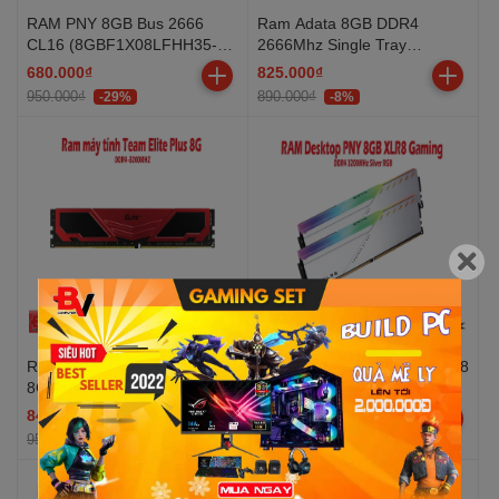
RAM PNY 8GB Bus 2666
Ram Adata 8GB DDR4
CL16 (8GBF1X08LFHH35-
2666Mhz Single Tray
12-K)
(AD4U266638G19-S)
680.000₫
825.000₫
950.000₫
890.000₫
-29%
-8%
Ram máy tính Team Elite Plus
RAM Desktop PNY 8GB XLR8
8G DDR4 -3200MHZ(TG)
Gaming DDR4 3200MHz
Silver RGB
849.000₫
868.000₫
950.000₫
1.050.000₫
-11%
-18%