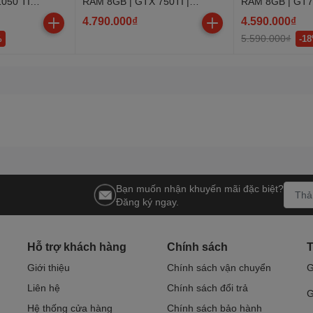
050 TI
RAM 8GB | GTX 750TI |
RAM 8GB | GT
SSD120GB
120GB
4.790.000₫
4.590.000₫
5.590.000₫
%
-1
Bạn muốn nhận khuyến mãi đặc biệt?
Đăng ký ngay.
Hỗ trợ khách hàng
Chính sách
T
Giới thiệu
Chính sách vận chuyển
G
Liên hệ
Chính sách đổi trả
G
Hệ thống cửa hàng
Chính sách bảo hành