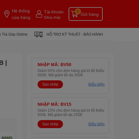
Hệ thống
Tài khoản
0
Giỏ hàng
cửa hàng
Đăng nhập
 Trả Góp Online
HỖ TRỢ KỸ THUẬT - BẢO HÀNH
B |
NHẬP MÃ: BV50
Giảm 50% cho đơn hàng giá trị tối thiểu
500K. Mã giảm tối đa 300K
Sao chép
Điều kiện
NHẬP MÃ: BV15
Giảm 15% cho đơn hàng giá trị tối thiểu
500k. Mã giảm tối đa 250K
Sao chép
Điều kiện
.000Đ