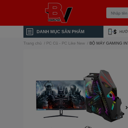
DANH MỤC SẢN PHẨM
HƯỚ
Trang chủ
/
PC Cũ - PC Like New
/
BỘ MÁY GAMING INT