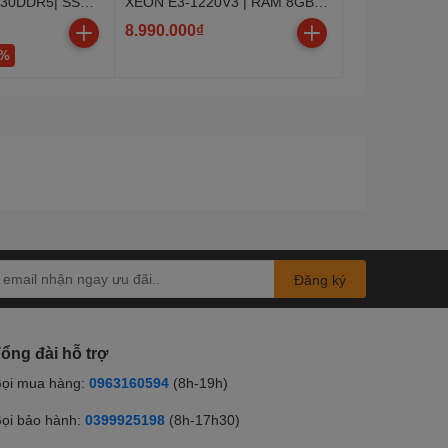
730DDR5| SSD
XEON E3-1220V3 | RAM 8GB |
RX 5500XT 8GB | SSD240GB|
8.990.000₫
MÀN 24INCH
8%
Đăng ký
ổng đài hỗ trợ
ọi mua hàng:
0963160594
(8h-19h)
ọi bảo hành:
0399925198
(8h-17h30)