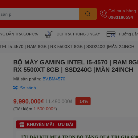
Gọi mua hàng
0963160594
NG DẪN TRẢ GÓP 0%
ĐỔI TRẢ TRONG 3 NGÀY
Hướng Dẫn
EL I5-4570 | RAM 8GB | RX 5500XT 8GB | SSD240G |MÀN 24INCH
BỘ MÁY GAMING INTEL I5-4570 | RAM 8G
RX 5500XT 8GB | SSD240G |MÀN 24INCH
Mã sản phẩm:
BV.BM4570
So sánh
9.990.000₫
11.490.000₫
-14%
(Tiết kiệm
1.500.000₫
)
KHUYẾN MÃI - ƯU ĐÃI
ƯU ĐÃI KHI MUA TRỌN BỘ TẶNG QUÀ TRỊ GIÁ 600