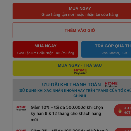
MUA NGAY
Giao hàng tận nơi hoặc nhận tại cửa hàng
THÊM VÀO GIỎ
MUA NGAY
TRẢ GÓP QUA TH
Giao Tận Nơi Hoặc Nhận Tại Cửa Hàng
Visa, Master, JCB
MUA NGAY - TRẢ SAU
ƯU ĐÃI KHI THANH TOÁN
(SỬ DỤNG KHI XÁC NHẬN KHOẢN VAY TRÊN TRANG CỦA TỔ CHỨ
CHÍNH)
Giảm 10% – tối đa 500.000đ khi chọn
ƯU 
HOT
kỳ hạn 6 & 12 tháng cho khách hàng
mới
Giảm 3% – tối đa 100.000đ với kỳ hạn 3