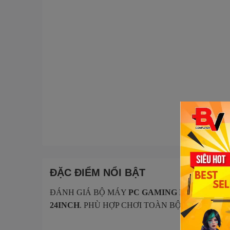
ĐẶC ĐIỂM NỔI BẬT
ĐÁNH GIÁ BỘ MÁY
PC GAMING INTEL I5-4570
24INCH
. PHÙ HỢP CHƠI TOÀN BỘ CÁC GAME 