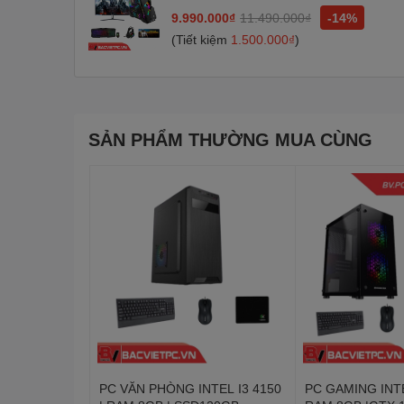
SSD240G |MÀN 24INCH
9.990.000₫
11.490.000₫
-14%
(Tiết kiệm
1.500.000₫
)
SẢN PHẨM THƯỜNG MUA CÙNG
PC VĂN PHÒNG INTEL I3 4150
PC GAMING INTE