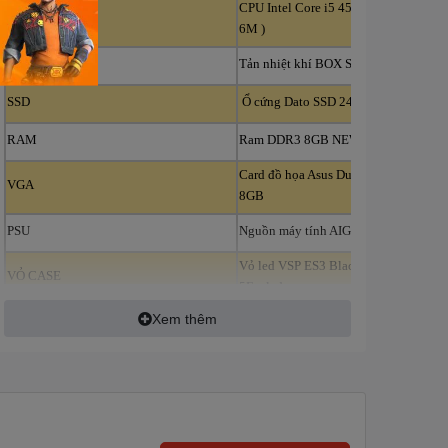
CPU Intel Core i5 4570 (3.60GHz,
CPU
6M )
TẢN NHIỆT
Tản nhiệt khí BOX Stock Intel
SSD
Ổ cứng Dato SSD 240GB Sata III
RAM
Ram DDR3 8GB NEW
Card đồ họa Asus Dual RX 5500XT
VGA
8GB
PSU
Nguồn máy tính AIGO VK 550
Vỏ led VSP ES3 Black - Full
VỎ CASE
5Fanled
Xem thêm
MÀN HÌNH
Màn hình VSP IPS IP2408S