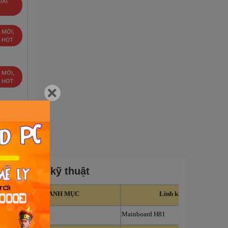
ĐÃI
 MỚI,
U HOT
 MỚI,
U HOT
Thông số kỹ thuật
DANH MỤC
Linh kiện
MAINBOARD
Mainboard H81