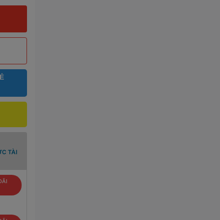
Ẻ
C TÀI
ĐÃI