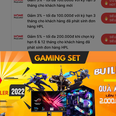
ƯU 
HOT
tháng cho khách hàng mới
Giảm 3% – tối đa 100.000đ với kỳ hạn 3
SIÊU
SIÊ
tháng cho khách hàng đã phát sinh đơn
hàng HPL
Giảm 5% – tối đa 200.000đ khi chọn kỳ
SIÊU
SIÊ
hạn 6 & 12 tháng cho khách hàng đã
phát sinh đơn hàng HPL
Powered by
Gọi đặt mua
1800.0000
(7:30 - 22:00)
 | RAM 8GB | RX 5500XT 8GB | SSD240G |MÀN
THỊNH HÀNH HIỆN NAY TRONG TẦM GIÁ TỐI ƯU .