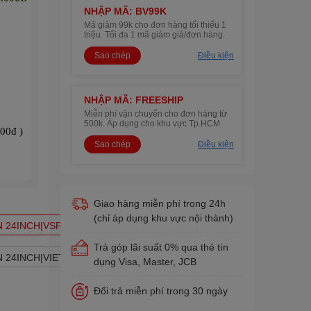
NHẬP MÃ: BV99K
Mã giảm 99k cho đơn hàng tối thiểu 1
triệu. Tối đa 1 mã giảm giá/đơn hàng.
Sao chép
Điều kiện
NHẬP MÃ: FREESHIP
Miễn phí vận chuyển cho đơn hàng từ
500k. Áp dụng cho khu vực Tp.HCM
00đ )
Sao chép
Điều kiện
Giao hàng miễn phí trong 24h
(chỉ áp dụng khu vực nội thành)
ÀN 24INCH|VSP ES3
Trả góp lãi suất 0% qua thẻ tín
ÀN 24INCH|VIETTECH
dụng Visa, Master, JCB
Đổi trả miễn phí trong 30 ngày