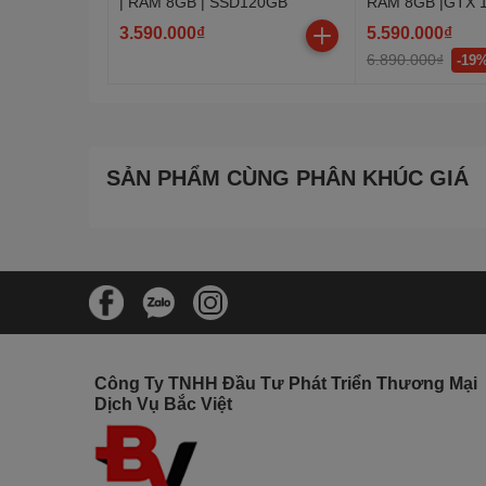
| RAM 8GB | SSD120GB
RAM 8GB |GTX 1
|SSD120GB
3.590.000₫
5.590.000₫
6.890.000₫
-19
SẢN PHẨM CÙNG PHÂN KHÚC GIÁ
Công Ty TNHH Đầu Tư Phát Triển Thương Mại
Dịch Vụ Bắc Việt