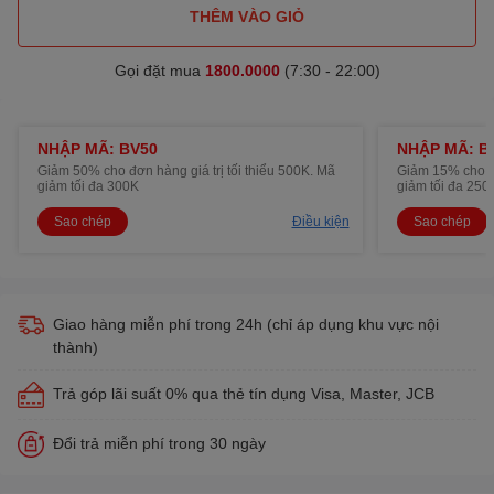
THÊM VÀO GIỎ
Gọi đặt mua
1800.0000
(7:30 - 22:00)
NHẬP MÃ: BV50
NHẬP MÃ: B
Giảm 50% cho đơn hàng giá trị tối thiểu 500K. Mã
Giảm 15% cho đơ
giảm tối đa 300K
giảm tối đa 250
Sao chép
Điều kiện
Sao chép
Giao hàng miễn phí trong 24h (chỉ áp dụng khu vực nội
thành)
Trả góp lãi suất 0% qua thẻ tín dụng Visa, Master, JCB
Đổi trả miễn phí trong 30 ngày