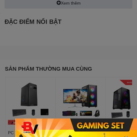
Xem thêm
ĐẶC ĐIỂM NỔI BẬT
SẢN PHẨM THƯỜNG MUA CÙNG
PC VĂN PHÒNG
BỘ MÁY TÍNH
PC GAMING IN