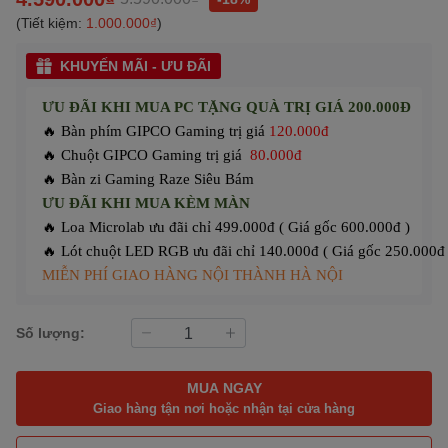
(Tiết kiệm:
1.000.000₫
)
KHUYẾN MÃI - ƯU ĐÃI
ƯU ĐÃI KHI MUA PC TẶNG QUÀ TRỊ GIÁ 200.000Đ
🔥 Bàn phím GIPCO Gaming trị giá
120.000đ
🔥 Chuột GIPCO Gaming trị giá
80.000đ
🔥 Bàn zi Gaming Raze Siêu Bám
ƯU ĐÃI KHI MUA KÈM MÀN
🔥 Loa Microlab ưu đãi chỉ 499.000đ ( Giá gốc 600.000đ )
🔥 Lót chuột LED RGB ưu đãi chỉ 140.000đ ( Giá gốc 250.000đ 
MIỄN PHÍ GIAO HÀNG NỘI THÀNH HÀ NỘI
Số lượng:
MUA NGAY
Giao hàng tận nơi hoặc nhận tại cửa hàng