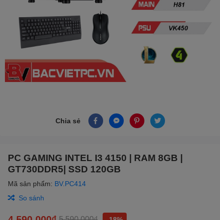
Chia sẻ
PC GAMING INTEL I3 4150 | RAM 8GB |
GT730DDR5| SSD 120GB
Mã sản phẩm:
BV.PC414
So sánh
4.590.000₫
5.590.000₫
-18%