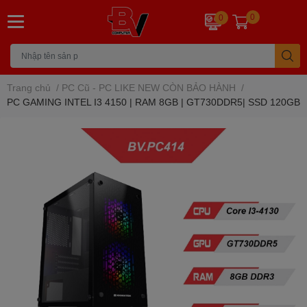
0
0
Trang chủ
/
PC Cũ - PC LIKE NEW CÒN BẢO HÀNH
/
PC GAMING INTEL I3 4150 | RAM 8GB | GT730DDR5| SSD 120GB