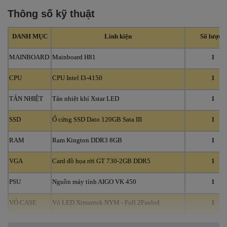
Thông số kỹ thuật
DANH MỤC
Linh kiện
Số lượng
MAINBOARD
Mainboard H81
1
CPU
CPU Intel I3-4150
1
TẢN NHIỆT
Tản nhiệt khí Xstar LED
1
SSD
Ổ cứng SSD Dato 120GB Sata III
1
RAM
Ram Kington DDR3 8GB
1
VGA
Card đồ họa rời GT 730-2GB DDR5
1
PSU
Nguồn máy tính AIGO VK 450
1
VỎ CASE
Vỏ LED Ximantek NYM - Full 2Fanled
1