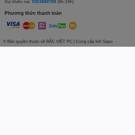
Gọi khiếu nại:
0353888789
(8h-19h)
Phương thức thanh toán
© Bản quyền thuộc về
BẮC VIỆT PC
| Cung cấp bởi
Sapo