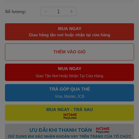
Số lượng:
MUA NGAY
Giao hàng tận nơi hoặc nhận tại cửa hàng
THÊM VÀO GIỎ
MUA NGAY
Giao Tận Nơi Hoặc Nhận Tại Cửa Hàng
TRẢ GÓP QUA THẺ
Visa, Master, JCB
MUA NGAY - TRẢ SAU
ƯU ĐÃI KHI THANH TOÁN
(SỬ DỤNG KHI XÁC NHẬN KHOẢN VAY TRÊN TRANG CỦA TỔ CHỨC