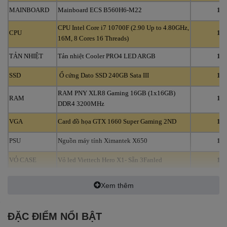
MAINBOARD
Mainboard ECS B560H6-M22
1
CPU Intel Core i7 10700F (2.90 Up to 4.80GHz,
CPU
1
16M, 8 Cores 16 Threads)
TẢN NHIỆT
Tản nhiệt Cooler PRO4 LED ARGB
1
SSD
Ổ cứng Dato SSD 240GB Sata III
1
RAM PNY XLR8 Gaming 16GB (1x16GB)
RAM
1
DDR4 3200MHz
VGA
Card đồ họa GTX 1660 Super Gaming 2ND
1
PSU
Nguồn máy tính Ximantek X650
1
VỎ CASE
Vỏ led Viettech Hero X1- Sẵn 3Fanled
1
Xem thêm
ĐẶC ĐIỂM NỔI BẬT