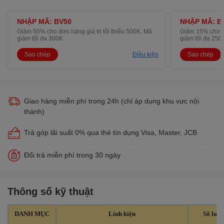
NHẬP MÃ: BV50
NHẬP MÃ: B
Giảm 50% cho đơn hàng giá trị tối thiểu 500K. Mã
Giảm 15% cho đơ
giảm tối đa 300K
giảm tối đa 250
Sao chép
Điều kiện
Sao chép
Giao hàng miễn phí trong 24h (chỉ áp dụng khu vực nội
thành)
Trả góp lãi suất 0% qua thẻ tín dụng Visa, Master, JCB
Đổi trả miễn phí trong 30 ngày
Thông số kỹ thuật
DANH MỤC
Linh kiện
Số lượ