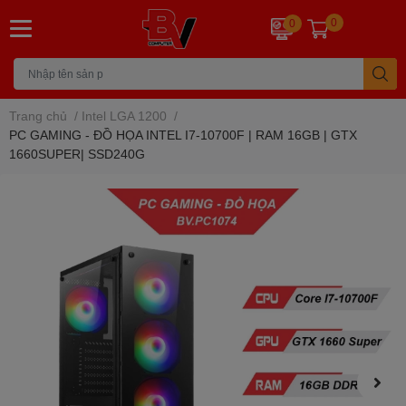
0
0
Trang chủ
/
Intel LGA 1200
/
PC GAMING - ĐỒ HỌA INTEL I7-10700F | RAM 16GB | GTX
1660SUPER| SSD240G