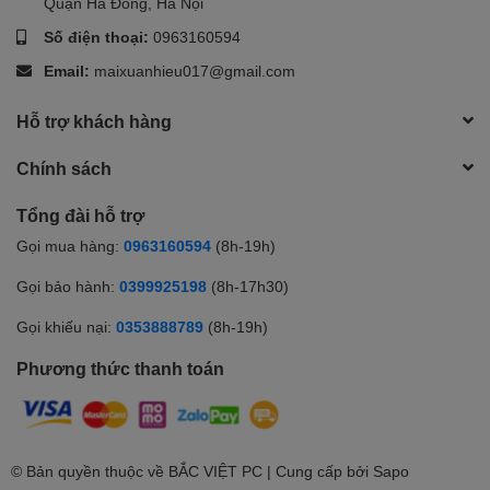
Quận Hà Đông, Hà Nội
Số điện thoại:
0963160594
Email:
maixuanhieu017@gmail.com
Vỏ Case Viettech Hero X1
Ventus hoặc Vỏ case
XIGMATEK
GAMING X 3FX
(hình minh họa) có thiết kế kiểu dáng hiện đại,
Hỗ trợ khách hàng
chắc chắn với khung thép dày 0.5mm và mặt trước dạng lưới
(mesh) thoáng khí, đảm bảo nhiệt độ tối ưu cho các linh kiện bên
Chính sách
trong. Vách kính cường lực nằm bên trái, thiết kế khung gầm
Tổng đài hỗ trợ
thông gió và luồng không khí cao cấp.
Gọi mua hàng:
0963160594
(8h-19h)
Gọi bảo hành:
0399925198
(8h-17h30)
Gọi khiếu nại:
0353888789
(8h-19h)
Phương thức thanh toán
© Bản quyền thuộc về
BẮC VIỆT PC
| Cung cấp bởi
Sapo