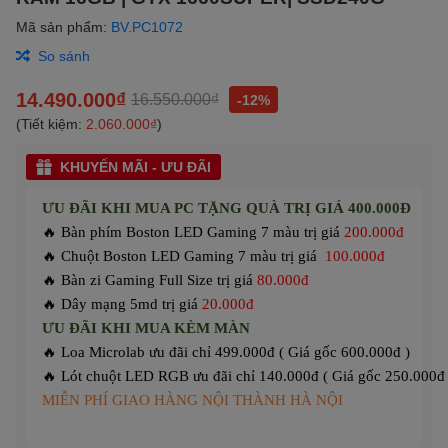
Mã sản phẩm:
BV.PC1072
So sánh
14.490.000₫
16.550.000₫
-12%
(Tiết kiệm:
2.060.000₫
)
KHUYẾN MÃI - ƯU ĐÃI
ƯU ĐÃI KHI MUA PC TẶNG QUÀ TRỊ GIÁ 400.000Đ
🔥 Bàn phím Boston LED Gaming 7 màu trị giá
200.000đ
🔥 Chuột Boston LED Gaming 7 màu trị giá
100.000đ
🔥 Bàn zi Gaming Full Size trị giá
80.000đ
🔥 Dây mạng 5md trị giá
20.000đ
ƯU ĐÃI KHI MUA KÈM MÀN
🔥 Loa Microlab ưu đãi chỉ 499.000đ ( Giá gốc 600.000đ )
🔥 Lót chuột LED RGB ưu đãi chỉ 140.000đ ( Giá gốc 250.000đ 
MIỄN PHÍ GIAO HÀNG NỘI THÀNH HÀ NỘI