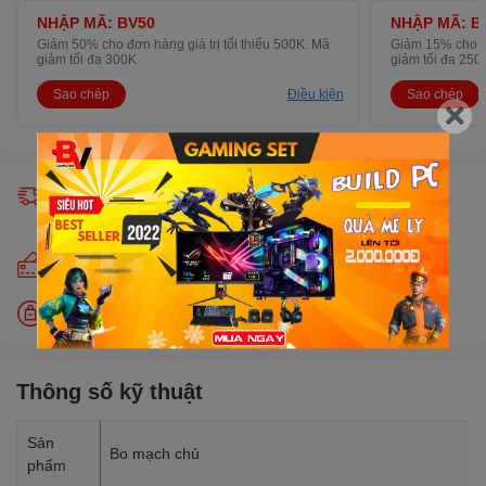
NHẬP MÃ: BV50
NHẬP MÃ: B
Giảm 50% cho đơn hàng giá trị tối thiểu 500K. Mã
Giảm 15% cho đơ
giảm tối đa 300K
giảm tối đa 250
Sao chép
Điều kiện
Sao chép
Giao hàng miễn phí trong 24h (chỉ áp dụng khu vực nội
thành)
Trả góp lãi suất 0% qua thẻ tín dụng Visa, Master, JCB
Đổi trả miễn phí trong 30 ngày
Thông số kỹ thuật
Sản
Bo mạch chủ
phẩm