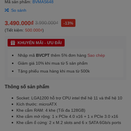
Mã sản phẩm:
BVMAS648
So sánh
3.490.000₫
3.990.000₫
-13%
(Tiết kiệm:
500.000₫
)
KHUYẾN MÃI - ƯU ĐÃI
Nhập mã
BVCPT
thêm 5% đơn hàng
Sao chép
Giảm giá 10% khi mua từ 5 sản phẩm
Tặng phiếu mua hàng khi mua từ 500k
Thông số sản phẩm
Socket: LGA1200 hỗ trợ CPU intel thế hệ 11 và thế hệ 10
Kích thước: microATX
Khe cắm RAM: 4 khe (Tối đa 128GB)
Khe cắm mở rộng: 1 x PCIe 4.0 x16 + 1 x PCIe 3.0 x16
Khe cắm ổ cứng: 2 x M.2 slots and 6 x SATA 6Gb/s ports