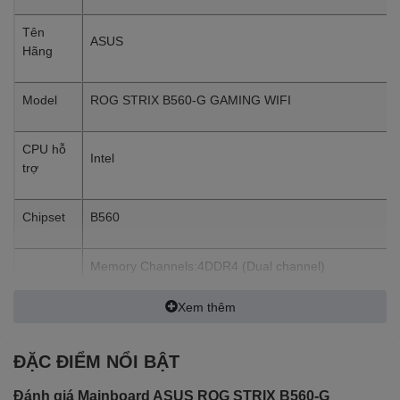
Tên
ASUS
Hãng
Model
ROG STRIX B560-G GAMING WIFI
CPU hỗ
Intel
trợ
Chipset
B560
Memory Channels:4DDR4 (Dual channel)
Max Memory Size:128GB
Xem thêm
RAM hỗ
DDR4
trợ
5000(OC)/4800(OC)/4600(OC)/4400(OC)/4266(OC)/4
ĐẶC ĐIỂM NỔI BẬT
/3466(OC)/3333(OC)/3200/2933/2800/2666/2400/213
Memory
Đánh giá Mainboard ASUS ROG STRIX B560-G