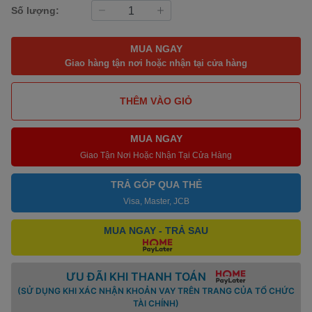
Số lượng:
MUA NGAY
Giao hàng tận nơi hoặc nhận tại cửa hàng
THÊM VÀO GIỎ
MUA NGAY
Giao Tận Nơi Hoặc Nhận Tại Cửa Hàng
TRẢ GÓP QUA THẺ
Visa, Master, JCB
MUA NGAY - TRẢ SAU
ƯU ĐÃI KHI THANH TOÁN
(SỬ DỤNG KHI XÁC NHẬN KHOẢN VAY TRÊN TRANG CỦA TỔ CHỨC
TÀI CHÍNH)