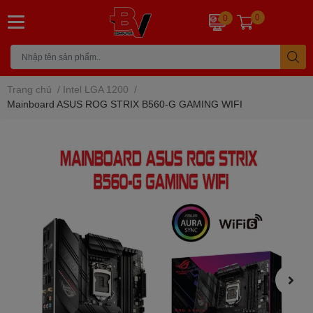
0
0
Trang chủ
/
Intel LGA 1200
/
Mainboard ASUS ROG STRIX B560-G GAMING WIFI