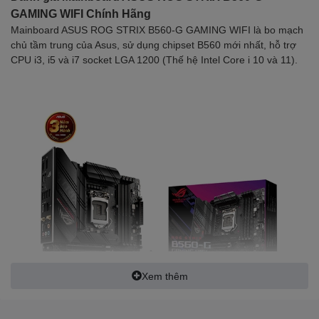
GAMING WIFI Chính Hãng
Mainboard ASUS ROG STRIX B560-G GAMING WIFI là bo mạch
1 x PCIe 4.0 x16 + 1 x PCIe 3.0 x16 (max. x4)
chủ tầm trung của Asus, sử dụng chipset B560 mới nhất, hỗ trợ
Intel® 11th &10th Gen Processors
CPU i3, i5 và i7 socket LGA 1200 (Thế hệ Intel Core i 10 và 11).
1 x PCIe 4.0/3.0 x16 slot(s)
- Intel® 11th processors support PCIe 4.0 x16 mode
Khe cắm
mở rộng
- Intel®10th processors support PCIe 3.0 x16 mode
Intel® B560 Chipset
1 x PCIe 3.0 x16 slot (supports x4 mode)
2 x PCIe 3.0 x1 slots
Supports 2 x M.2 slots and 6 x SATA 6Gb/s ports
Xem thêm
Total supports 2 x M.2 slots and 6 x SATA 6Gb/s po
Intel®11th Gen Processors