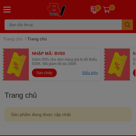
0
0
Trang chủ
/
Trang chủ
NHẬP MÃ: BV50
N
Giảm 50% cho đơn hàng giá trị tối thiểu
G
500K. Mã giảm tối đa 300K
5
Sao chép
Điều kiện
Trang chủ
Sản phẩm đang được cập nhật.