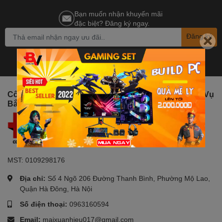
Bạn muốn nhận khuyến mãi
đặc biệt? Đăng ký ngay.
Đăng ký
Công Ty TNHH Đầu Tư Phát Triển Thương Mại Dịch Vụ
Bắc Việt
MST: 0109298176
Địa chỉ:
Số 4 Ngõ 206 Đường Thanh Bình, Phường Mộ Lao,
Quận Hà Đông, Hà Nội
Số điện thoại:
0963160594
Email:
maixuanhieu017@gmail.com